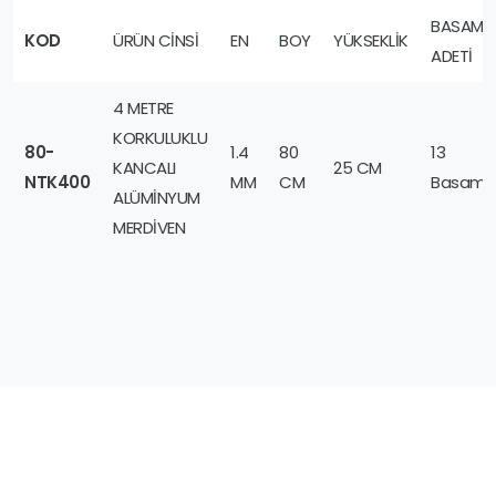
BASAMA
KOD
ÜRÜN CİNSİ
EN
BOY
YÜKSEKLİK
ADETİ
4 METRE
KORKULUKLU
80-
1.4
80
13
KANCALI
25 CM
NTK400
MM
CM
Basama
ALÜMİNYUM
MERDİVEN