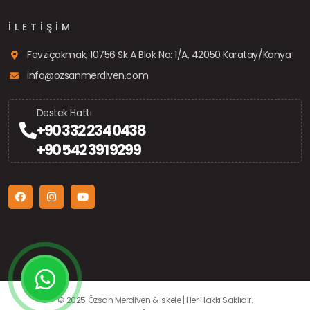
İLETIŞIM
Fevziçakmak, 10756 Sk A Blok No: 1/A, 42050 Karatay/Konya
info@ozsanmerdiven.com
Destek Hattı
+90 332 234 0438
+90 542 391 9299
© 2025 Özsan Merdiven & İskele | Her Hakkı Saklıdır.