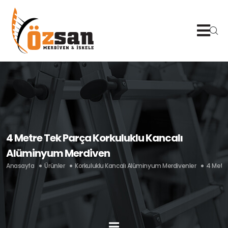
4 Metre Tek Parça Korkuluklu Kancalı
Alüminyum Merdiven
Anasayfa
Ürünler
Korkuluklu Kancalı Alüminyum Merdivenler
4 Metre