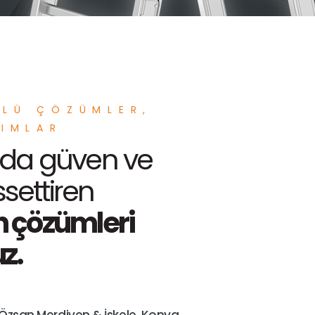
LÜ ÇÖZÜMLER,
IMLAR
da güven ve
ssettiren
 çözümleri
z.