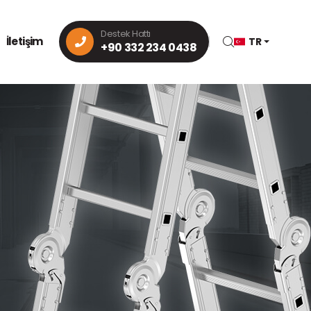
Destek Hattı
İletişim
TR
+90 332 234 0438