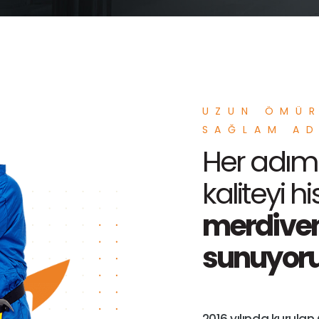
UZUN ÖMÜR
SAĞLAM AD
Her adım
kaliteyi hi
merdiven
sunuyoru