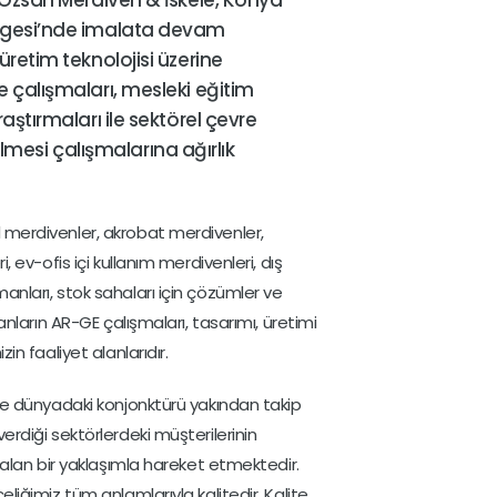
 Özsan Merdiven & İskele, Konya
lgesi’nde imalata devam
üretim teknolojisi üzerine
 çalışmaları, mesleki eğitim
aştırmaları ile sektörel çevre
rilmesi çalışmalarına ağırlık
merdivenler, akrobat merdivenler,
, ev-ofis içi kullanım merdivenleri, dış
nları, stok sahaları için çözümler ve
anların AR-GE çalışmaları, tasarımı, üretimi
in faaliyet alanlarıdır.
ve dünyadaki konjonktürü yakından takip
rdiği sektörlerdeki müşterilerinin
 alan bir yaklaşımla hareket etmektedir.
liğimiz tüm anlamlarıyla kalitedir. Kalite,