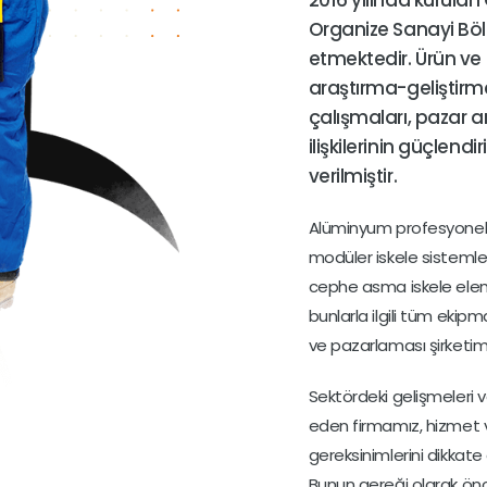
2016 yılında kurulan
Organize Sanayi Bö
etmektedir. Ürün ve 
araştırma-geliştirme
çalışmaları, pazar ar
ilişkilerinin güçlendi
verilmiştir.
Alüminyum profesyonel 
modüler iskele sistemleri
cephe asma iskele elema
bunlarla ilgili tüm ekipm
ve pazarlaması şirketimiz
Sektördeki gelişmeleri 
eden firmamız, hizmet ve
gereksinimlerini dikkate
Bunun gereği olarak önce