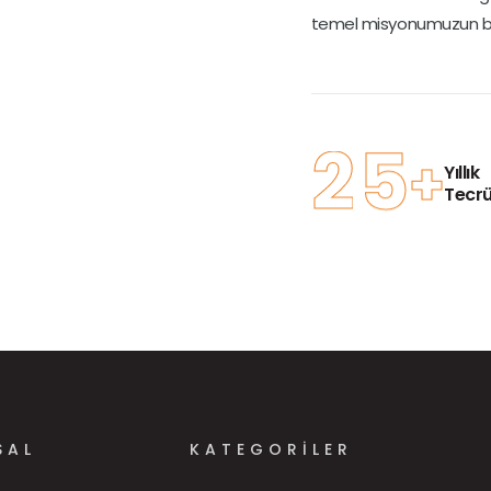
temel misyonumuzun bir
2
5
+
Yıllık
Tecr
SAL
KATEGORILER