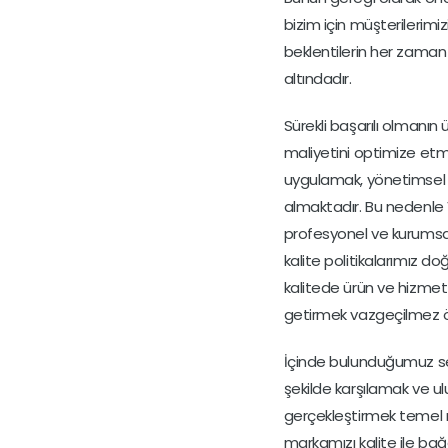
bizim için müşterilerimiz
beklentilerin her zama
altındadır.
Sürekli başarılı olmanın 
maliyetini optimize etme
uygulamak, yönetimsel 
almaktadır. Bu nedenle V
profesyonel ve kurumsal g
kalite politikalarımız d
kalitede ürün ve hizmet 
getirmek vazgeçilmez öz
İçinde bulunduğumuz sekt
şekilde karşılamak ve ul
gerçekleştirmek temel
markamızı kalite ile ba