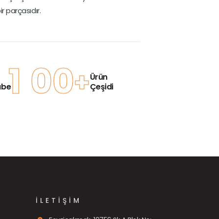
 parçasıdır.
1
0
0
+
Ürün
übe
Çeşidi
İLETIŞIM