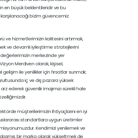
in en büyük beklentileridir ve bu
n karşılanacağı bizim güvencemiz
ürü ve hizmetlerimizin kalitesini artırmak,
k ve devamlı iyileştirme stratejilerini
değerlerimizin merkezinde yer
izyon Merdiven olarak, kişisel,
elişim ile yenilikler için fırsatlar sunmak;
oğrultusunda iç ve dış pazara yüksek
arz ederek güvenilir imajımızı sürekli hale
elliğimizdir.
örde müşterilerimizin ihtiyaçlarını en iyi
uslararası standartlara uygun üretimler
 misyonumuzdur. Kendimizi yenilemek ve
ğdaşmış bir marka olarak yükseltmek de