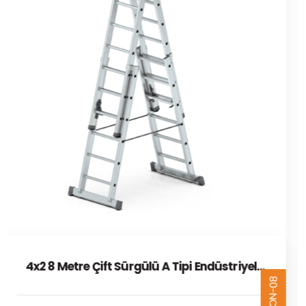
4x2,5 10 Metre Çift Sürgülü A Tipi Endüstriyel
80-NCA425
Merdiven