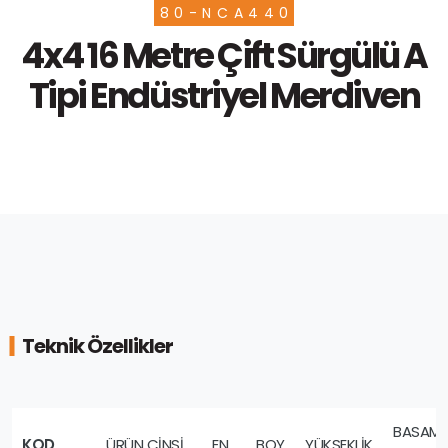
80-NCA440
4x4 16 Metre Çift Sürgülü A
Tipi Endüstriyel Merdiven
Teknik Özellikler
BASAM
KOD
ÜRÜN CİNSİ
EN
BOY
YÜKSEKLİK