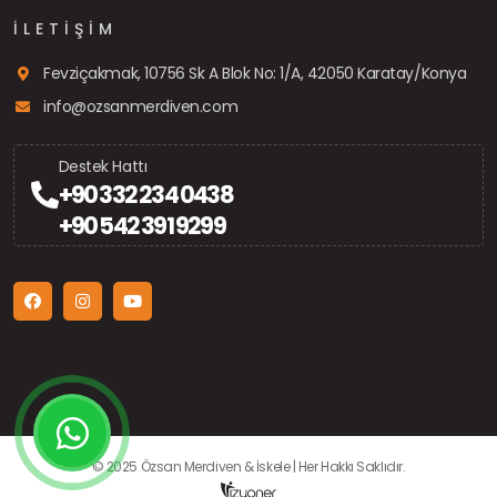
İLETIŞIM
Fevziçakmak, 10756 Sk A Blok No: 1/A, 42050 Karatay/Konya
info@ozsanmerdiven.com
Destek Hattı
+90 332 234 0438
+90 542 391 9299
© 2025 Özsan Merdiven & İskele | Her Hakkı Saklıdır.