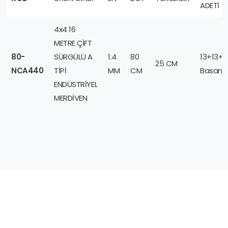
ADETİ
4x4 16
METRE ÇİFT
80-
SÜRGÜLÜ A
1.4
80
13+13+1
25 CM
NCA440
TİPİ
MM
CM
Basam
ENDÜSTRİYEL
MERDİVEN