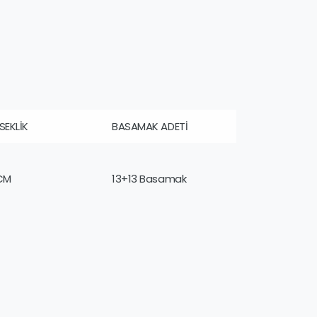
SEKLİK
BASAMAK ADETİ
CM
13+13 Basamak