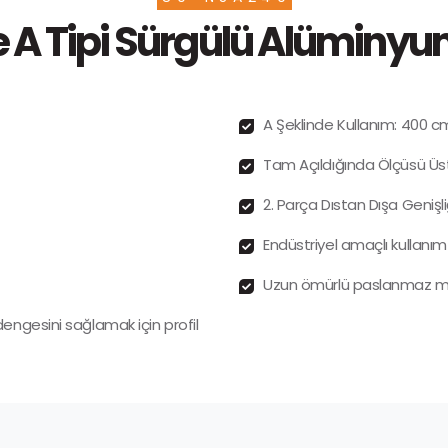
e A Tipi Sürgülü Alüminy
A Şeklinde Kullanım: 400 c
Tam Açıldığında Ölçüsü Üst
2. Parça Dıstan Dışa Genişli
Endüstriyel amaçlı kullanım
Uzun ömürlü paslanmaz
gesini sağlamak için profil