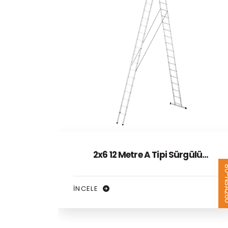
lü
2x2 4 Metre A Tipi Sürgülü
80-NSA260
65-N
Alüminyum Merdiven
İNCELE