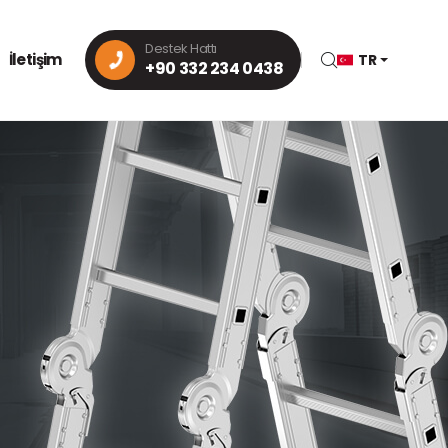
Destek Hattı
İletişim
TR
+90 332 234 0438