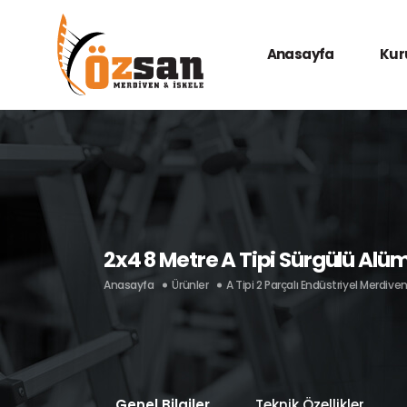
Anasayfa
Kur
2x4 8 Metre A Tipi Sürgülü Al
Anasayfa
Ürünler
A Tipi 2 Parçalı Endüstriyel Merdiven
Genel Bilgiler
Teknik Özellikler