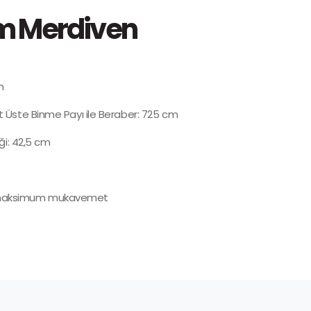
um Merdiven
m
 Üste Binme Payı ile Beraber: 725 cm
ği: 42,5 cm
 maksimum mukavemet