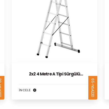
2x2,5 5 Metre A Tipi Sürgülü
65-NSA225
SA220
Alüminyum Merdiven
İNCELE