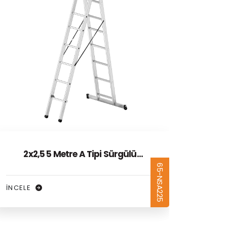
2x3 6 Metre A Tipi Sürgülü
2x
65-NSA230
Alüminyum Merdiven
İNCELE
İNCELE