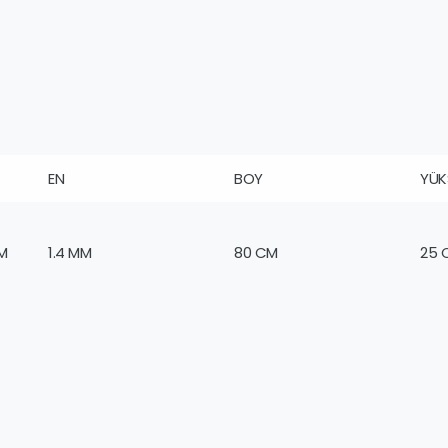
EN
BOY
YÜK
M
1.4 MM
80 CM
25 